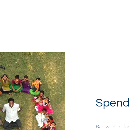
Start
News
Unsere Geschichte
Spe
Waisenhausmission Bethesda Baby-Home e. 
Spend
Bankverbindu