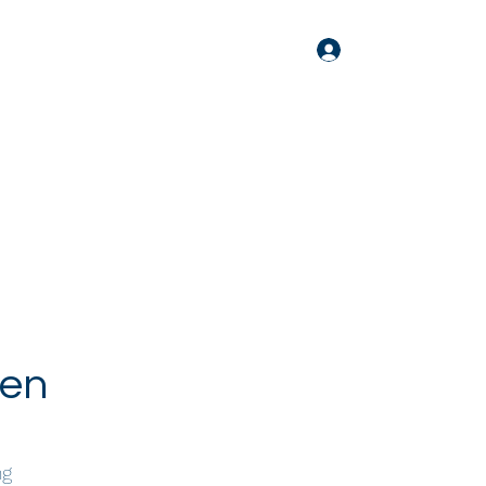
nden
Anmelden
V.
en
ng