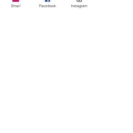
Email
Facebook
Instagram
Unsere 130 Kinder in
Indien
Februar 2019
Den Presseartikel "Unsere 130
Kinder in Indien" finden Sie hier
zum Download.
Download